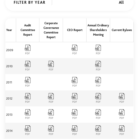
FILTER BY YEAR
Corporate
Audit
Annual Ordinary
Governance
Year
Committee
CEO Report
Shareholders
Current Bylaws
Committee
Report
Meeting
Report
2009
PDF
PDF
PDF
2010
PDF
PDF
PDF
2011
PDF
PDF
PDF
2012
PDF
PDF
PDF
PDF
PDF
2013
PDF
PDF
PDF
PDF
PDF
2014
PDF
PDF
PDF
PDF
PDF