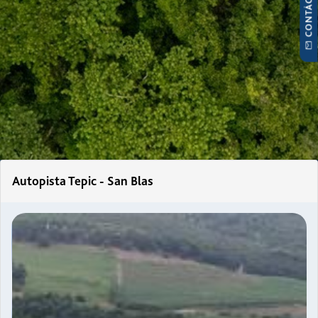
CONTÁCTANOS
Autopista Tepic - San Blas