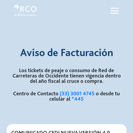
Facturación - Red Vía Corta
Saltar al contenido principal
Aviso de Facturación
Los tickets de peaje o consumo de Red de
Carreteras de Occidente tienen vigencia dentro
del año fiscal al cruce o compra.
Centro de Contacto
(33) 3001 4745
o desde tu
celular al
*445
COMUNICADO CFDI NUEVA VERSIÓN 4.0