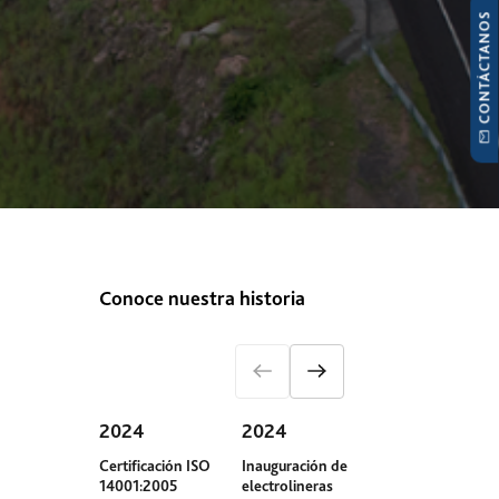
CONTÁCTANOS
Conoce nuestra historia
2024
2024
2023
Certificación ISO
Inauguración de
Compra de pri
14001:2005
electrolineras
autos híbridos