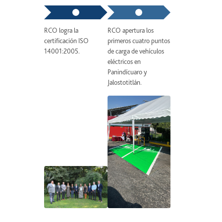
RCO logra la
RCO apertura los
RCO como parte
certificación ISO
primeros cuatro puntos
estrategia del P
14001:2005.
de carga de vehículos
adquiere los pri
eléctricos en
vehículos híbrido
Panindícuaro y
Jalostotitlán.