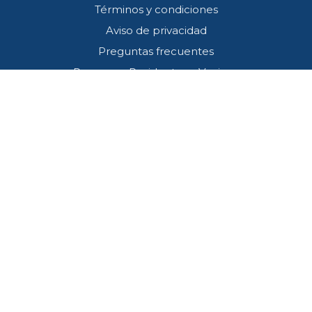
Términos y condiciones
Aviso de privacidad
Preguntas frecuentes
Programa Residentes y Vecinos
Contacto
Callcenter (33) 3001 4745
SOS*445
atencion@redviacorta.mx
Estamos comprometidos en desempeñar nuestras funciones alineados al
cumplimiento de todas las leyes, normas y reglamentos aplicables y de