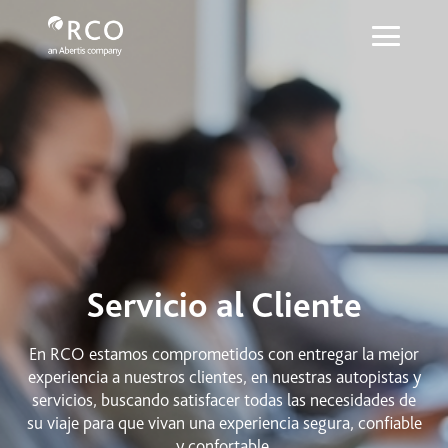
Servicio al cliente - Red Vía Corta
Saltar al contenido principal
Servicio al Cliente
En RCO estamos comprometidos con entregar la mejor
experiencia a nuestros clientes, en nuestras autopistas y
servicios, buscando satisfacer todas las necesidades de
su viaje para que vivan una experiencia segura, confiable
y confortable.