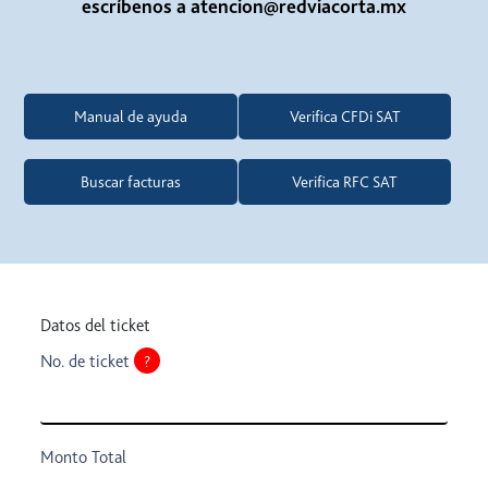
escríbenos a atencion@redviacorta.mx
Manual de ayuda
Verifica CFDi SAT
Buscar facturas
Verifica RFC SAT
Solicitud Facturacion
Datos del ticket
No. de ticket
?
Monto Total