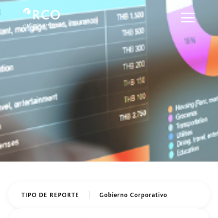
Gobierno Corporativo - Red Vía Cor
Saltar al contenido principal
Gobierno corporativo
TIPO DE REPORTE
Gobierno Corporativo