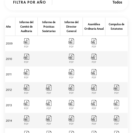
FILTRA POR AÑO
Informe del
Informe de
Informe del
Asamblea
Compulsa de
Año
Comité de
Prácticas
Director
Ordinaria Anual
Estatutos
Auditoría
Societarias
General
2009
PDF
PDF
PDF
2010
PDF
PDF
PDF
2011
PDF
PDF
PDF
2012
PDF
PDF
PDF
PDF
PDF
2013
PDF
PDF
PDF
PDF
PDF
2014
PDF
PDF
PDF
PDF
PDF