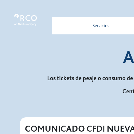
Facturación - Red Vía Corta
Skip to Main Content
Nosotros
Servicios
Nuestra
A
Los tickets de peaje o consumo de 
Cent
COMUNICADO CFDI NUEV