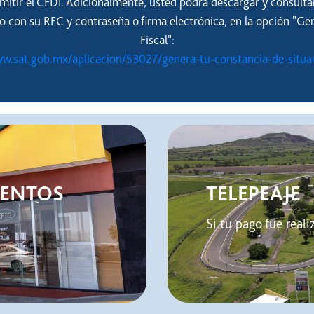
emitir el CFDI. Adicionalmente, usted podrá descargar y consulta
o con su RFC y contraseña o firma electrónica, en la opción "Ge
Fiscal":
ww.sat.gob.mx/aplicacion/53027/genera-tu-constancia-de-situaci
IMENTOS
TELEPEAJE
Si tu pago fue reali