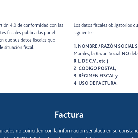
ersión 4.0 de conformidad con las
Los datos fiscales obligatorios q
es fiscales publicadas por el
siguientes:
en que sus datos fiscales que
1. NOMBRE / RAZÓN SOCIAL S
 situación fiscal.
Morales, la Razón Social
NO
debe
R.L. DE C.V., etc.)
,
2. CÓDIGO POSTAL,
3. RÉGIMEN FISCAL y
4. USO DE FACTURA.
Factura
urados no coinciden con la información señalada en su constanci