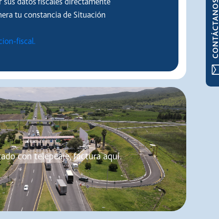
r sus datos fiscales directamente
CONTÁCTAN
nera tu constancia de Situación
on-fiscal.
zado con telepeaje, factura aquí.