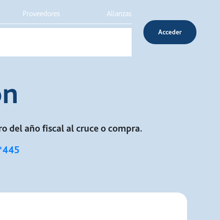
Proveedores
Alianzas
Acceder
Inversionistas
Servicio al cliente
ón
o del año fiscal al cruce o compra.
*445