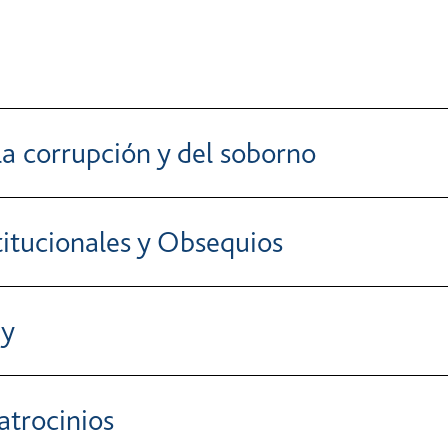
la corrupción y del soborno
titucionales y Obsequios
by
atrocinios