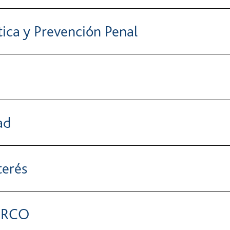
tica y Prevención Penal
ad
terés
a RCO