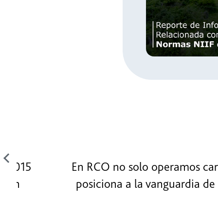
In
Sost
ISO
En RCO no solo operamos carreteras 
posiciona a la vanguardia de la ges
la 