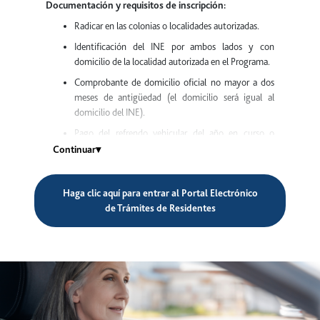
Documentación y requisitos de inscripción:
Radicar en las colonias o localidades autorizadas.
Identificación del INE por ambos lados y con
domicilio de la localidad autorizada en el Programa.
Comprobante de domicilio oficial no mayor a dos
meses de antigüedad (el domicilio será igual al
domicilio del INE).
Pago del refrendo vehicular del año en curso o
tarjeta de circulación del año actual a nombre del
Continuar
▾
solicitante y placas del Estado de Jalisco.
Documentación
para reposición de tags o cambio de
Haga clic aquí para entrar al Portal Electrónico
vehículos:
de Trámites de Residentes
Pago del refrendo vehicular del año en curso o
tarjeta de circulación del año actual a nombre del
solicitante y placas del Estado de Jalisco.
Tag colocado en el parabrisas del vehículo.
Identificación INE por ambos lados y con domicilio
de la localidad autorizada en el Programa.