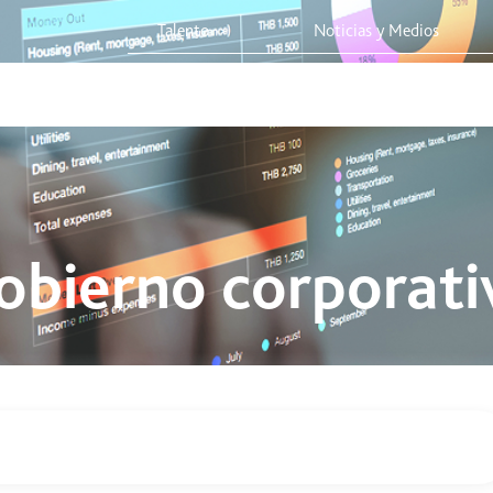
rta
Talento
Noticias y Medios
 Red
Viaja Seguro
Sostenibilidad
Integridad Corporativa
obierno corporati