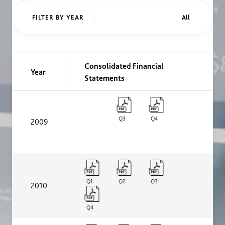
FILTER BY YEAR
Consolidated Financial
Year
Reportes trimestrales
Statements
Q3
Q4
2009
Q1
Q2
Q3
2010
Q4