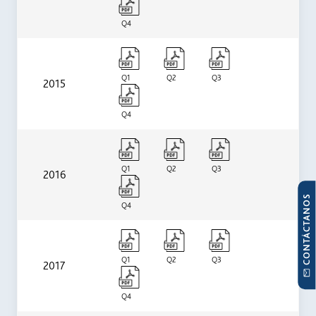
Q4
Q1
Q2
Q3
2015
Q4
Q1
Q2
Q3
2016
CONTÁCTANOS
Q4
Q1
Q2
Q3
2017
Q4