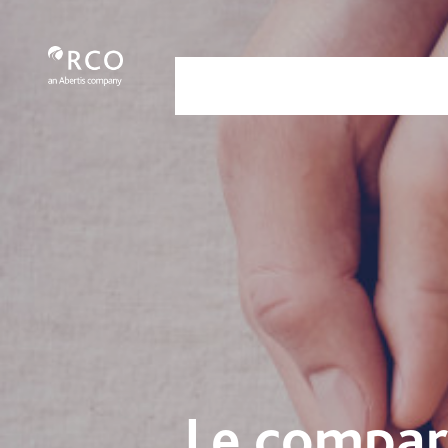
Le compartimos unos tips important
メインコンテンツにスキップ
Nosotros
Servicios
Nuestra
Le compar