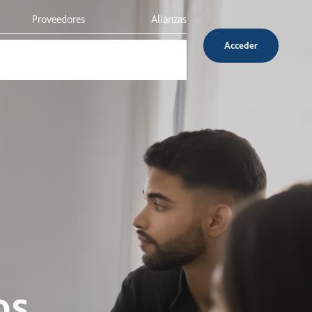
Proveedores
Alianzas
Acceder
Inversionistas
Servicio al cliente
os