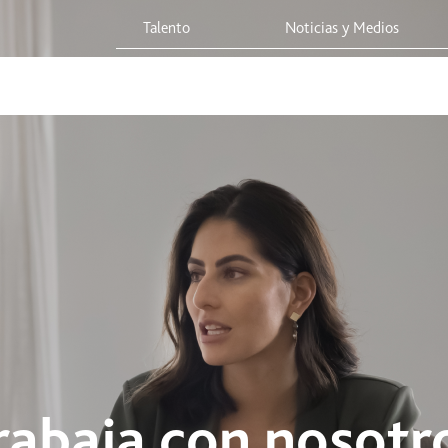
ta
Talento
Noticias y Medios
 Red
Viaja Seguro
Sostenibilidad
Integridad Corporativa
rabaja con nosotr