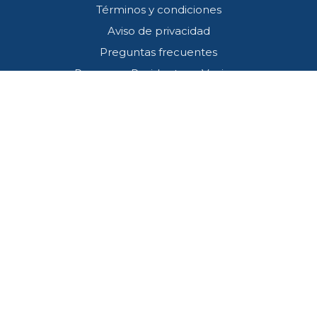
Términos y condiciones
Aviso de privacidad
Preguntas frecuentes
Programa Residentes y Vecinos
Contacto
Callcenter (33) 3001 4745
SOS*445
atencion@redviacorta.mx
Estamos comprometidos en desempeñar nuestras funciones alineados al
cumplimiento de todas las leyes, normas y reglamentos aplicables y de