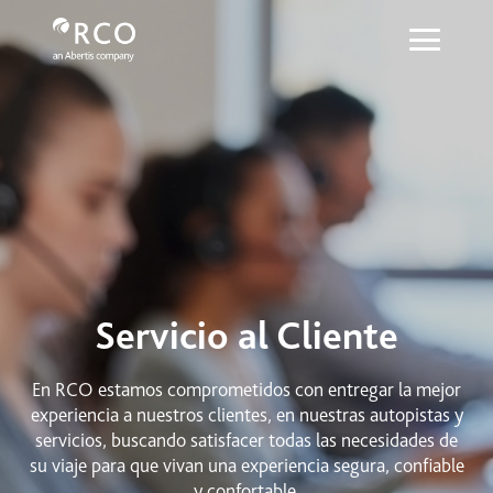
Servicio al cliente - Red Vía Corta
メインコンテンツにスキップ
Servicio al Cliente
En RCO estamos comprometidos con entregar la mejor
experiencia a nuestros clientes, en nuestras autopistas y
servicios, buscando satisfacer todas las necesidades de
su viaje para que vivan una experiencia segura, confiable
y confortable.