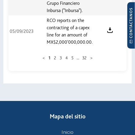
Grupo Financiero
CONTÁCTANOS
Inbursa ("Inbursa").
RCO reports on the
contracting of a capex
05/09/2023
line for an amount of
MX$2,000'000,000.00.
...
<
1
2
3
4
5
32
>
Mapa del sitio
Inicio