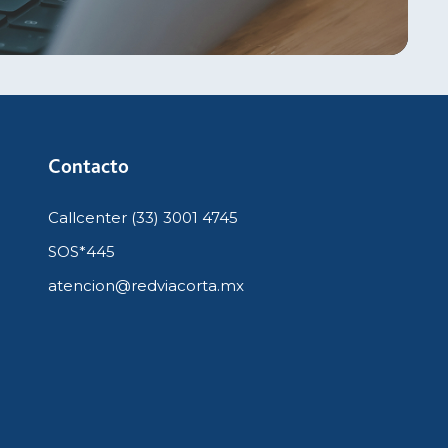
Contacto
Callcenter (33) 3001 4745
SOS*445
atencion@redviacorta.mx