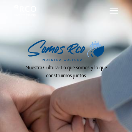
Cultura: Somos RCO - Red Vía Cort
メインコンテンツにスキップ
Nuestra Cultura: Lo que somos y lo que
construimos juntos