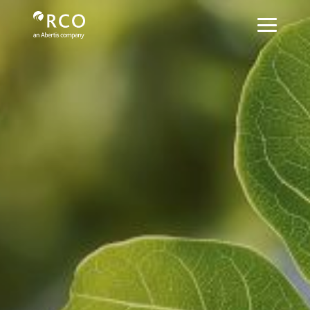
Ecoeficiencia-Descarbonización - R
メインコンテンツにスキップ