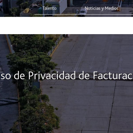
- Red Vía Corta
Talento
Noticias y Medios
 Red
Viaja Seguro
Sostenibilidad
Integridad Corporativa
iso de Privacidad de Facturac