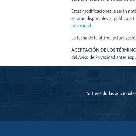
Estas modificaciones le serán not
estarán disponibles al público a 
privacidad
.
La fecha de la última actualización
ACEPTACIÓN DE LOS TÉRMIN
del Aviso de Privacidad antes exp
Si tiene dudas adicionale