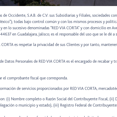
 de Occidente, S.A.B. de C.V. sus Subsidiarias y Filiales, sociedades co
éxico"); todas bajo control común y con los mismos procesos y polític
 y en lo sucesivo denominadas "RED VIA CORTA" y con domicilio en Av
 44637 en Guadalajara, Jalisco; es el responsable del uso que se le dé a 
 CORTA es respetar la privacidad de sus Clientes y por tanto, mantener
n
e Datos Personales de RED VIA CORTA es el encargado de recabar y tr
ar el comprobante fiscal que corresponda.
información de servicios proporcionados por RED VIA CORTA, mercadotécn
son: (i) Nombre completo o Razón Social del Contribuyente Fiscal, (ii) D
legación o municipio y estado), (iii) Registro Federal de Contribuyentes