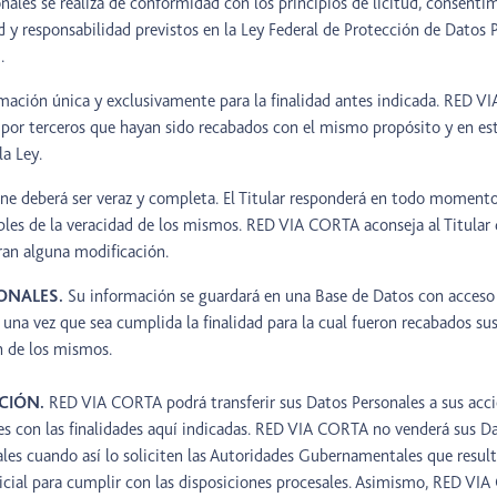
nales se realiza de conformidad con los principios de licitud, consentim
ad y responsabilidad previstos en la Ley Federal de Protección de Datos 
.
mación única y exclusivamente para la finalidad antes indicada. RED
por terceros que hayan sido recabados con el mismo propósito y en estr
la Ley.
ne deberá ser veraz y completa. El Titular responderá en todo momento
les de la veracidad de los mismos. RED VIA CORTA aconseja al Titular 
ran alguna modificación.
ONALES.
Su información se guardará en una Base de Datos con acceso r
, una vez que sea cumplida la finalidad para la cual fueron recabados su
n de los mismos.
CIÓN.
RED VIA CORTA podrá transferir sus Datos Personales a sus acci
iales con las finalidades aquí indicadas. RED VIA CORTA no venderá sus
nales cuando así lo soliciten las Autoridades Gubernamentales que res
icial para cumplir con las disposiciones procesales. Asimismo, RED VIA 