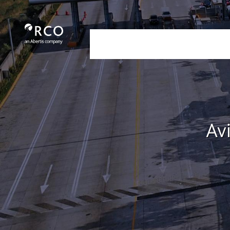
Aviso de Privacidad de Facturación 
メインコンテンツにスキップ
Nosotros
Servicios
Nuestra
Av