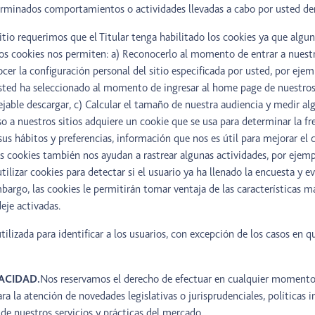
terminados comportamientos o actividades llevadas a cabo por usted den
itio requerimos que el Titular tenga habilitado los cookies ya que algun
 Los cookies nos permiten: a) Reconocerlo al momento de entrar a nuestr
cer la configuración personal del sitio especificada por usted, por eje
sted ha seleccionado al momento de ingresar al home page de nuestros
jable descargar, c) Calcular el tamaño de nuestra audiencia y medir al
 a nuestros sitios adquiere un cookie que se usa para determinar la fr
í sus hábitos y preferencias, información que nos es útil para mejorar el c
s cookies también nos ayudan a rastrear algunas actividades, por ejemp
ilizar cookies para detectar si el usuario ya ha llenado la encuesta y e
bargo, las cookies le permitirán tomar ventaja de las características m
eje activadas.
utilizada para identificar a los usuarios, con excepción de los casos en 
VACIDAD.
Nos reservamos el derecho de efectuar en cualquier momento
ara la atención de novedades legislativas o jurisprudenciales, políticas
 de nuestros servicios y prácticas del mercado.