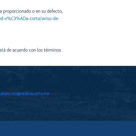
ya proporcionado o en su defecto,
red-v%C3%ADa-corta/aviso-de-
está de acuerdo con los términos
:
atencion@redviacorta.mx