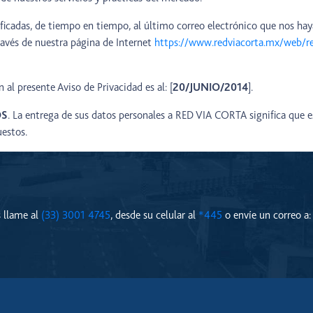
ificadas, de tiempo en tiempo, al último correo electrónico que nos ha
través de nuestra página de Internet
https://www.redviacorta.mx/web/
 al presente Aviso de Privacidad es al: [
20/JUNIO/2014
].
OS
. La entrega de sus datos personales a RED VIA CORTA significa que 
uestos.
s llame al
(33) 3001 4745
, desde su celular al
*445
o envíe un correo a