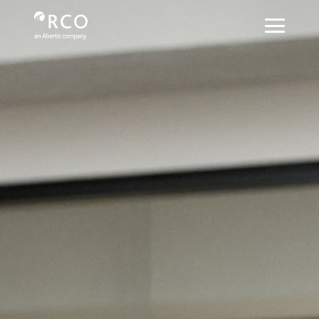
Alianzas - Red Vía Corta
メインコンテンツにスキップ