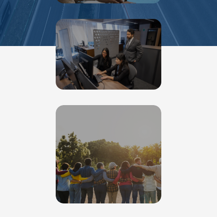
Proyectos de investigación y desarrollo
en colaboración con universidades y
centros especializados.
Acciones conjuntas con la comunidad y
organizaciones sociales, fortaleciendo la
seguridad, el cuidado del medio
ambiente y el desarrollo local.
Donaciones, patrocinios y trabajos