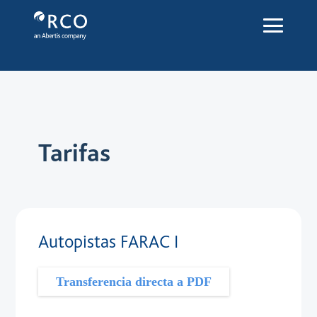
Tarifas - Red Vía Corta
Saltar al contenido principal
Tarifas
Autopistas FARAC I
Transferencia directa a PDF