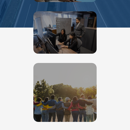
Proyectos de investigación y desarrollo
en colaboración con universidades y
centros especializados.
Acciones conjuntas con la comunidad y
organizaciones sociales, fortaleciendo la
seguridad, el cuidado del medio
ambiente y el desarrollo local.
Donaciones, patrocinios y trabajos