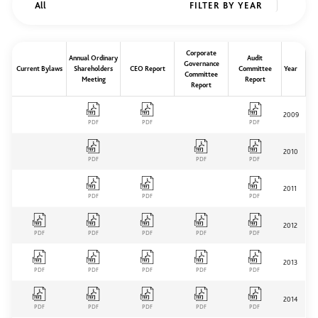
FILTER BY YEAR
Corporate
Annual Ordinary
Audit
Governance
Current Bylaws
Shareholders
CEO Report
Committee
Year
Committee
Meeting
Report
Report
2009
PDF
PDF
PDF
2010
PDF
PDF
PDF
2011
PDF
PDF
PDF
2012
PDF
PDF
PDF
PDF
PDF
2013
PDF
PDF
PDF
PDF
PDF
2014
PDF
PDF
PDF
PDF
PDF