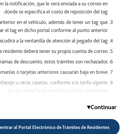
n la notificación, que le será enviada a su correo en
donde se especifica el costo de reposición del tag.
 anterior en el vehículo, además de tener un tag que
ar el tag en dicho portal conforme al punto anterior.
 acudirá a la ventanilla de atención al pegado del tag.
a residente deberá tener su propia cuenta de correo.
gramas de descuento, estos trámites son rechazados.
manías o tarjetas anteriores causarán baja en breve.
lanejo u otras casetas, conforme a la tarifa vigente
sin que deba hacer contacto con los cobradores.
Documentación y requisitos de inscripción:
▾
Continuar
Radicar en las colonias o localidades autorizadas.
domicilio de la localidad autorizada en el Programa.
 entrar al Portal Electrónico de Trámites de Residentes