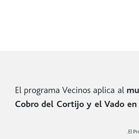
4. Residentes ya registrados que no cuentan con tag y
no cuenta con el tag (color azul
Hacer clic en 
Registrarse por primera vez y crear una cuenta de 
Una vez que haya
A tra
5. Todas las solicitudes se realizarán a través del P
El programa Vecinos aplica al
mun
Cobro del Cortijo y el Vado en
8. Los tags, serán el único medio para obtener el de
9. Próximamente usted podrá abonar saldo o recarga a 
El Pr