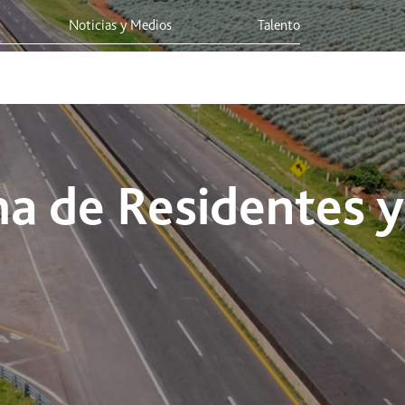
Programas R
Noticias y Medios
Talento
s
Integridad Corporativa
Sostenibilidad
Viaja Seguro
a de Residentes y