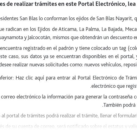
es de realizar trámites en este Portal Electrónico, le
identes San Blas lo conforman los ejidos de San Blas Nayarit, qu
ue radican en los Ejidos de Aticama, La Palma, La Bajada, Meca
uaynamota y Jalcocotán, mismos que obtendrán un descuento en e
 encuentra registrado en el padrón y tiene colocado un tag (colo
n este caso, sus datos ya se encuentran disponibles en el portal
desee realizar nuevas solicitudes como: nuevos vehículos, reposic
nferior: Haz clic aquí para entrar al Portal Electrónico de Tr
electrónico que regis
 correo electrónico la información para generar la contraseña c
También podrá 
l portal de trámites podrá realizar el trámite, llenar el formular
vés de su cuenta de correo, será notificado sobre el estatus 