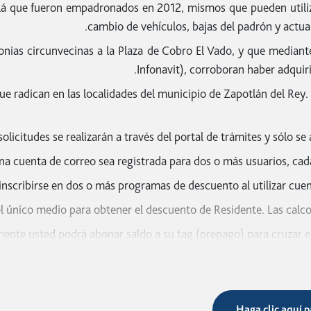
alá que fueron empadronados en 2012, mismos que pueden utiliza
cambio de vehículos, bajas del padrón y actua
onias circunvecinas a la Plaza de Cobro El Vado, y que mediant
Identificación del INE por ambos lados 
Infonavit), corroboran haber adquir
Comprobante de domicilio oficial no mayor a dos meses de antigü
e radican en las localidades del municipio de Zapotlán del Rey.
 de circulación del año actual a nombre del residente, y placas d
es o asociaciones campesinas. Es importante que cada vez que c
solicitudes se realizarán a través del portal de trámites y sólo se
na cuenta de correo sea registrada para dos o más usuarios, cad
Documentaci
nscribirse en dos o más programas de descuento al utilizar cuent
ular del año en curso o tarjeta de circulación del año actual a no
el único medio para obtener el descuento de Residente. Las calco
nte usted podrá abonar saldo a su tag (prepago) para cruzar en 
Identificación del INE por ambos lados y con 
Documentación y requisitos
Identificación del INE por ambos lados y con 
Haga clic aquí p