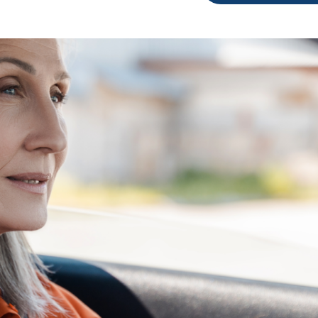
Comprobante de domicilio oficial no mayor a dos meses de antigü
icular del año en curso o tarjeta de circulación del año actual a 
Docum
icular del año en curso o tarjeta de circulación del año actual a 
Identificación INE por ambos lados y con 