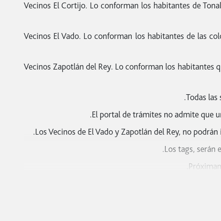
Vecinos El Cortijo. Lo conforman los habitantes de Ton
Vecinos El Vado. Lo conforman los habitantes de las col
Vecinos Zapotlán del Rey. Lo conforman los habitantes qu
Pago del refrendo vehicular del año en curso o tarjeta
en curso que le fueron proporcionadas por agrupacion
Todas las 
El portal de trámites no admite que u
Los Vecinos de El Vado y Zapotlán del Rey, no podrán i
Pago del refrendo vehic
Los tags, serán 
Próximame