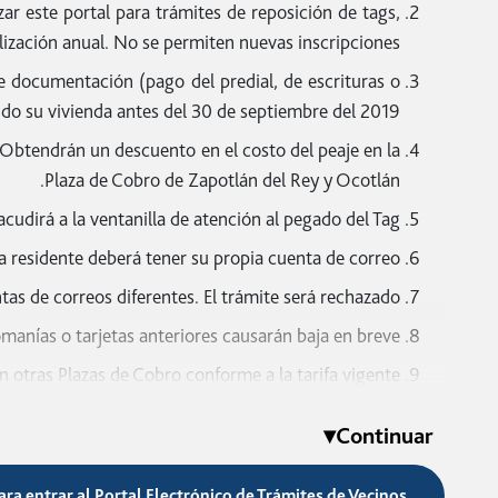
r este portal para trámites de reposición de tags,
Documentación y requisitos de inscripción:
lización anual. No se permiten nuevas inscripciones.
Radicar en los ejidos autorizados.
e documentación (pago del predial, de escrituras o
y con domicilio del ejido autorizado en el programa.
ido su vivienda antes del 30 de septiembre del 2019.
edad. El domicilio será igual al domicilio del INE).
 Obtendrán un descuento en el costo del peaje en la
Plaza de Cobro de Zapotlán del Rey y Ocotlán.
el Estado de Nayarit, o en su caso las placas del año
ambie de placas, debe realizar la solicitud en este
 acudirá a la ventanilla de atención al pegado del Tag.
portal de trámites.
a residente deberá tener su propia cuenta de correo.
ón para reposición de tags o cambio de vechículos:
as de correos diferentes. El trámite será rechazado.
mbre del solicitante, y placas del Estado de Nayarit.
manías o tarjetas anteriores causarán baja en breve.
Tag colocado en el parabrisas del vehículo.
otras Plazas de Cobro conforme a la tarifa vigente.
domicilio de la localidad autorizada en el Programa.
 de inscripción (Vecino El Vado y Zapotlán del Rey):
▾
Continuar
Radicar en las colonias o localidades autorizadas.
domicilio de la localidad autorizada en el Programa.
ara entrar al Portal Electrónico de Trámites de Vecinos