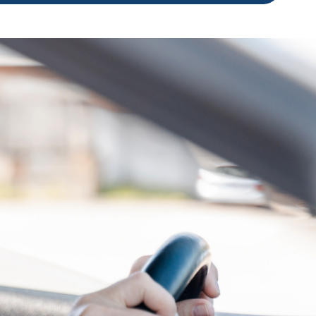
edad (el domicilio será igual al domicilio del INE).
nombre del solicitante y placas del Estado de Jalisco.
entación
para reposición de tags o cambio de vehículos:
nombre del solicitante y placas del Estado de Jalisco.
Tag colocado en el parabrisas del vehículo.
domicilio de la localidad autorizada en el Programa.