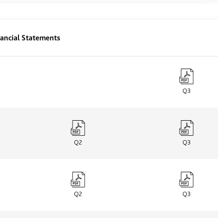
ancial Statements
Q3
Q2
Q3
Q2
Q3