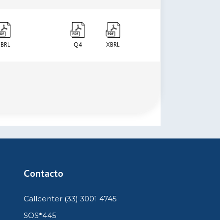
BRL
Q4
XBRL
Contacto
Callcenter (33) 3001 4745
SOS*445