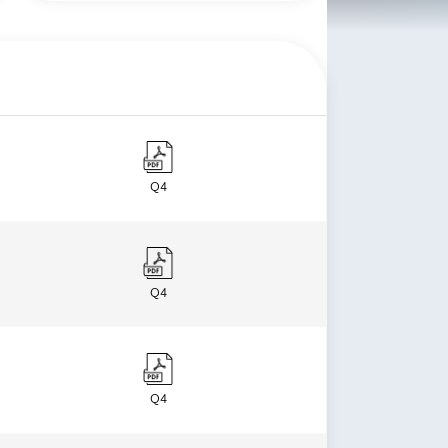
Q4
Q4
Q4