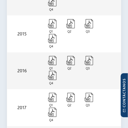
Q4
Q1
Q2
Q3
2015
Q4
Q1
Q2
Q3
2016
CONTÁCTANOS
Q4
Q1
Q2
Q3
2017
Q4