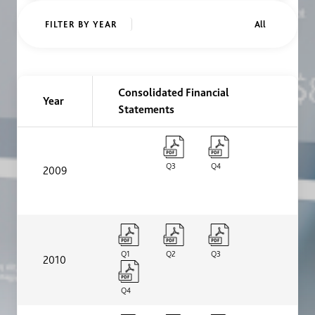
FILTER BY YEAR
Consolidated Financial
Year
Reportes trimestrales
Statements
Q3
Q4
2009
Q1
Q2
Q3
2010
Q4