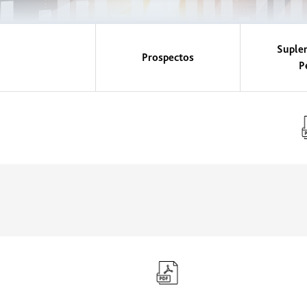
Suple
Prospectos
P