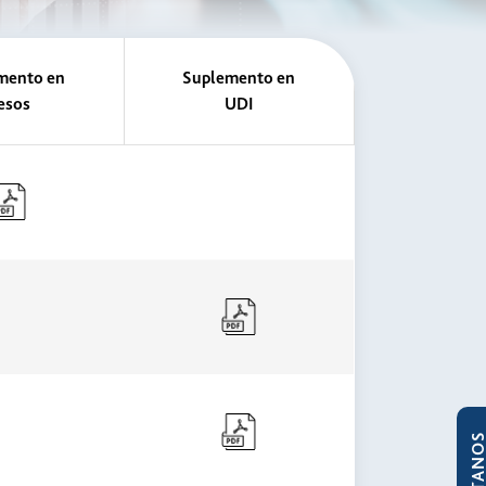
mento en
Suplemento en
esos
UDI