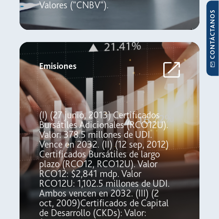
Valores ("CNBV").
CONTÁCTANOS
Emisiones
(I) (27 junio, 2013) Certificados
Bursátiles Adicionales (RCO12U).
Valor: 378.5 millones de UDI.
Vence en 2032. (II) (12 sep, 2012)
Certificados Bursátiles de largo
plazo (RCO12, RCO12U). Valor
RCO12: $2,841 mdp. Valor
RCO12U: 1,102.5 millones de UDI.
Ambos vencen en 2032. (III) (2
oct, 2009)Certificados de Capital
de Desarrollo (CKDs): Valor: