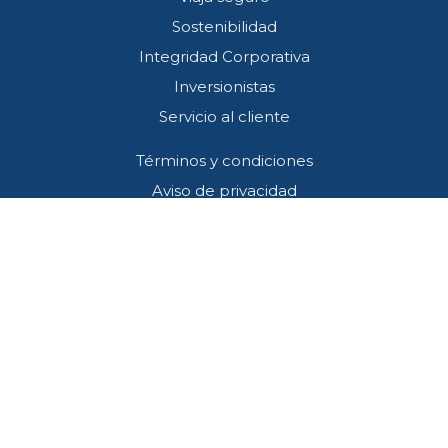
Sostenibilidad
Integridad Corporativa
Inversionistas
Servicio al cliente
Términos y condiciones
Aviso de privacidad
Preguntas frecuentes
Programa Residentes y Vecinos
Contacto
Callcenter (33) 3001 4745
SOS*445
atencion@redviacorta.mx