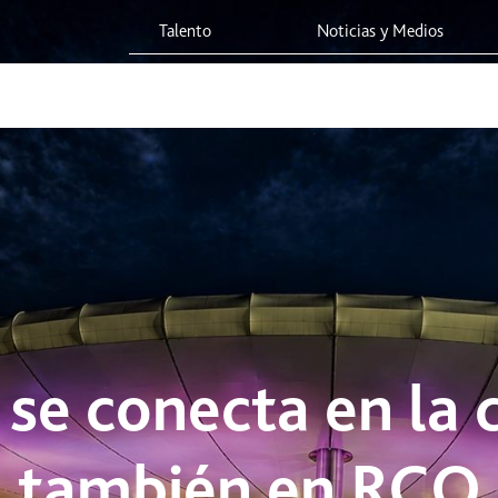
. y también en RCO - Red Vía Corta
Talento
Noticias y Medios
 Red
Viaja Seguro
Sostenibilidad
Integridad Corporativa
se conecta en la c
también en RCO