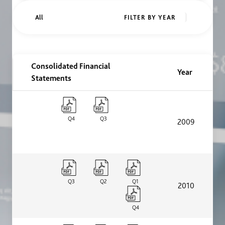
FILTER BY YEAR
Consolidated Financial
Year
Reportes trimestrales
Statements
Q4
Q3
2009
Q3
Q2
Q1
2010
Q4