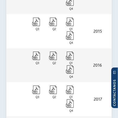
Q4
Q3
Q2
Q1
2015
Q4
Q3
Q2
Q1
2016
Q4
CONTÁCTANOS
Q3
Q2
Q1
2017
Q4