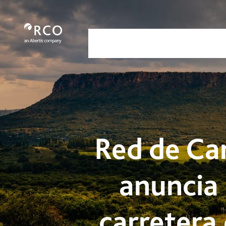
Red de Carreteras de Occidente (RC
跳转到主内容
Nosotros
Servicios
Nuestra
Red de Ca
anuncia 
carretera