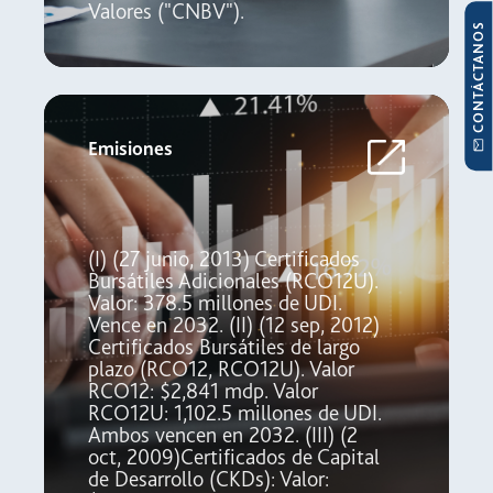
Valores ("CNBV").
CONTÁCTANOS
Emisiones
(I) (27 junio, 2013) Certificados
Bursátiles Adicionales (RCO12U).
Valor: 378.5 millones de UDI.
Vence en 2032. (II) (12 sep, 2012)
Certificados Bursátiles de largo
plazo (RCO12, RCO12U). Valor
RCO12: $2,841 mdp. Valor
RCO12U: 1,102.5 millones de UDI.
Ambos vencen en 2032. (III) (2
oct, 2009)Certificados de Capital
de Desarrollo (CKDs): Valor: