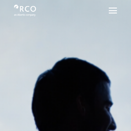
Buzón de Ética - Red Vía Corta
跳转到主内容