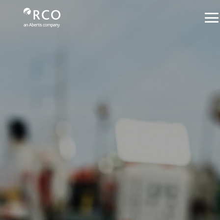
Seguro de autopista - Red Vía Corta
跳转到主内容