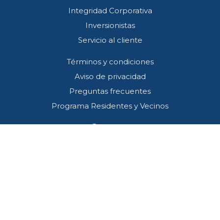
Integridad Corporativa
Inversionistas
Servicio al cliente
Términos y condiciones
Aviso de privacidad
Preguntas frecuentes
Programa Residentes y Vecinos
Contacto
Callcenter (33) 3001 4745
SOS*445
atencion@redviacorta.mx