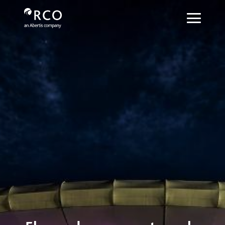
El mundo se conecta en la cancha..
跳转到主内容