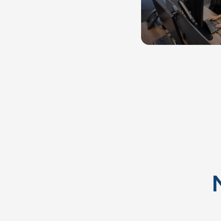
Acciones conjunt
organizaciones soc
seguridad, el cuid
el desa