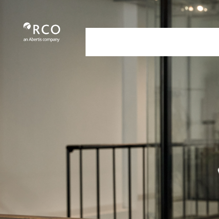
Alianzas - Red Vía Corta
跳转到主内容
Nosotros
Servicios
Nuestra