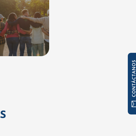
CONTÁCTAN
 y trabajos sociales
nerar un beneficio
n.
s