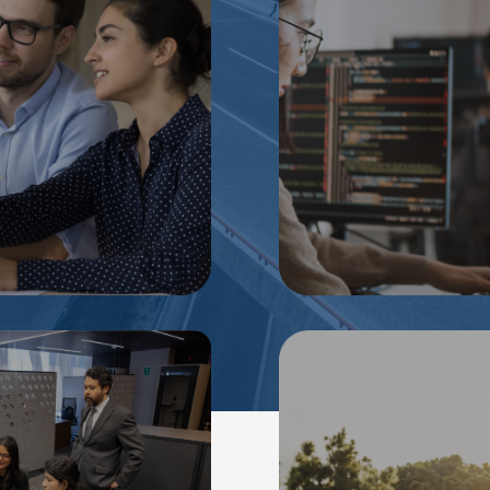
cticas profesionales y
Proyectos de investigac
l para estudiantes.
colaboración con unive
especiali