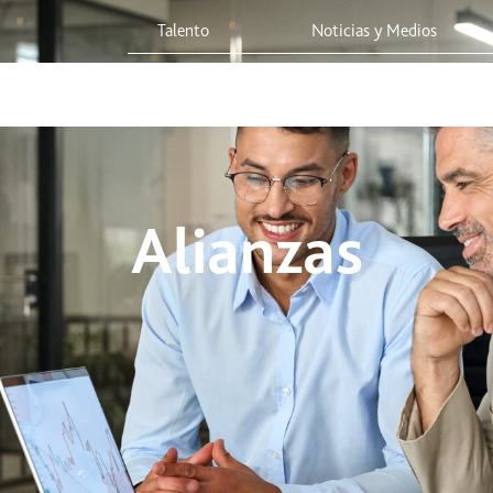
Talento
Noticias y Medios
 Red
Viaja Seguro
Sostenibilidad
Integridad Corporativa
Alianzas