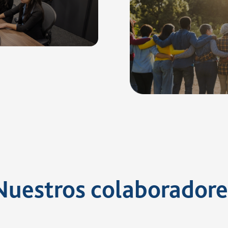
as con la comunidad y
iales, fortaleciendo la
ado del medio ambiente y
rrollo local.
Donaciones, patrocinios
colaborativos para ge
comú
Nuestros colaboradore