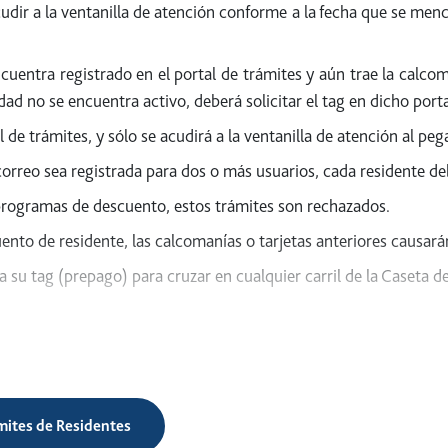
udir a la ventanilla de atención conforme a la fecha que se menci
ncuentra registrado en el portal de trámites y aún trae la calco
dad no se encuentra activo, deberá solicitar el tag en dicho port
l de trámites, y sólo se acudirá a la ventanilla de atención al peg
correo sea registrada para dos o más usuarios, cada residente de
 programas de descuento, estos trámites son rechazados.
ento de residente, las calcomanías o tarjetas anteriores causará
u tag (prepago) para cruzar en cualquier carril de la Caseta de 
s.
icilio de la localidad autorizada en el Programa.
ámites de Residentes