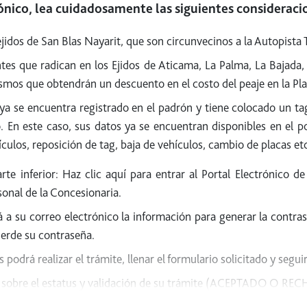
rónico, lea cuidadosamente las siguientes consideraci
idos de San Blas Nayarit, que son circunvecinos a la Autopista T
tes que radican en los Ejidos de Aticama, La Palma, La Bajada,
mos que obtendrán un descuento en el costo del peaje en la Pla
ya se encuentra registrado en el padrón y tiene colocado un tag 
ico. En este caso, sus datos ya se encuentran disponibles en el 
culos, reposición de tag, baja de vehículos, cambio de placas etc
arte inferior: Haz clic aquí para entrar al Portal Electrónico 
sonal de la Concesionaria.
á a su correo electrónico la información para generar la contras
erde su contraseña.
podrá realizar el trámite, llenar el formulario solicitado y segui
ado sobre el estatus y validación de su trámite (ACEPTADO O R