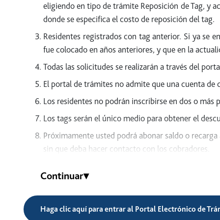
eligiendo en tipo de trámite Reposición de Tag, y ac
donde se especifica el costo de reposición del tag.
Residentes registrados con tag anterior. Si ya se e
fue colocado en años anteriores, y que en la actuali
Todas las solicitudes se realizarán a través del porta
El portal de trámites no admite que una cuenta de 
Los residentes no podrán inscribirse en dos o más
Los tags serán el único medio para obtener el descu
Próximamente usted podrá abonar saldo o recarga a s
sin que deba hacer contacto con los cobradores.
Documentación y requisitos de inscripción:
Continuar
▾
Radicar en las colonias o localidades autorizada
Identificación del INE por ambos lados y con dom
Haga clic aquí para entrar al Portal Electrónico de Tr