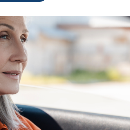
 meses de antigüedad (el domicilio será igual al domicilio del I
rjeta de circulación del año actual a nombre del solicitante y pla
 vehículos:
rjeta de circulación del año actual a nombre del solicitante y pla
io de la localidad autorizada en el Programa.