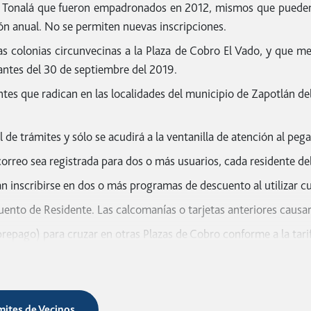
e Tonalá que fueron empadronados en 2012, mismos que pueden ut
ión anual. No se permiten nuevas inscripciones.
as colonias circunvecinas a la Plaza de Cobro El Vado, y que m
icilio del ejido autorizado en el programa.
 antes del 30 de septiembre del 2019.
 meses de antigüedad. El domicilio será igual al domicilio del I
tes que radican en las localidades del municipio de Zapotlán de
arjeta de circulación del año actual a nombre del residente, y pl
paciones o asociaciones campesinas. Es importante que cada vez 
al de trámites y sólo se acudirá a la ventanilla de atención al peg
correo sea registrada para dos o más usuarios, cada residente de
 de vechículos:
n inscribirse en dos o más programas de descuento al utilizar cu
rjeta de circulación del año actual a nombre del solicitante, y p
uento de Residente. Las calcomanías o tarjetas anteriores causar
epago) para cruzar en otras Plazas de Cobro conforme a la tarif
icilio de la localidad autorizada en el Programa.
o El Vado y Zapotlán del Rey):
s.
icilio de la localidad autorizada en el Programa.
ámites de Vecinos