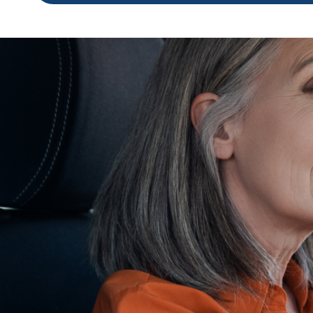
Comprobante de domicilio oficial no mayor a dos
Pago del refrendo vehicular del año en curso o ta
Documentación
para reposición de tags o cambio de
Pago del refrendo vehicular del año en curso o ta
Tag colocado en el parabrisas del vehículo.
Identificación INE por ambos lados y con domicil