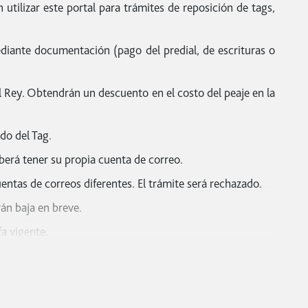
ilizar este portal para trámites de reposición de tags,
ediante documentación (pago del predial, de escrituras o
NE).
l Rey. Obtendrán un descuento en el costo del peaje en la
acas del Estado de Nayarit, o en su caso las placas del año
que cambie de placas, debe realizar la solicitud en este
ado del Tag.
berá tener su propia cuenta de correo.
entas de correos diferentes. El trámite será rechazado.
lacas del Estado de Nayarit.
án baja en breve.
a vigente.