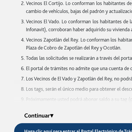
Vecinos El Cortijo. Lo conforman los habitantes d
Documentación y requisitos de inscripción:
cambio de vehículos, bajas del padrón y actualizac
Radicar en los ejidos autorizados.
Vecinos El Vado. Lo conforman los habitantes de l
Identificación del INE por ambos lados y con dom
Infonavit), corroboran haber adquirido su vivienda
Comprobante de domicilio oficial no mayor a dos
Vecinos Zapotlán del Rey. Lo conforman los habitan
Plaza de Cobro de Zapotlán del Rey y Ocotlán.
Pago del refrendo vehicular del año en curso o t
en curso que le fueron proporcionadas por agru
Todas las solicitudes se realizarán a través del port
portal de trámites.
El portal de trámites no admite que una cuenta de 
Documentación para reposición de tags o cambio
Los Vecinos de El Vado y Zapotlán del Rey, no podrá
Pago del refrendo vehicular del año en curso o ta
Los tags, serán el único medio para obtener el desc
Tag colocado en el parabrisas del vehículo.
Próximamente usted podrá abonar saldo a su tag (pr
Identificación del INE por ambos lados y con dom
Documentación y requisitos de inscripción (Vecin
Continuar
▾
Radicar en las colonias o localidades autorizada
Identificación del INE por ambos lados y con dom
Haga clic aquí para entrar al Portal Electrónico de Tr