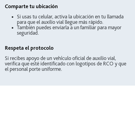
Comparte tu ubicación
Si usas tu celular, activa la ubicación en tu llamada
para que el auxilio vial llegue más rápido.
También puedes enviarla a un familiar para mayor
seguridad.
Respeta el protocolo
Si recibes apoyo de un vehículo oficial de auxilio vial,
verifica que esté identificado con logotipos de RCO y que
el personal porte uniforme.
*Las señales de kilometraje son señales Informativas que
tienen como objetivo principal permitir a los usuarios
conocer su ubicación actual. Estas señales se encuentran
ubicadas a cada kilómetro al costado de la carretera y en
cada sentido de circulación.
Te recomendamos tener presente su ubicación, ya que su