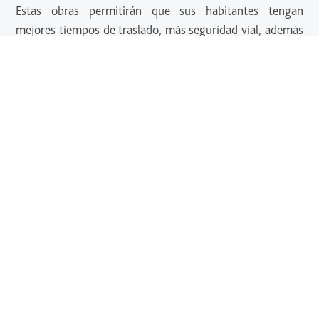
Estas obras permitirán que sus habitantes tengan
mejores tiempos de traslado, más seguridad vial, además
de conectividad carretera de clase mundial del Puerto de
Lázaro Cárdenas con el resto de la República y con los
mercados internacionales.
Para RCO, es un orgullo colaborar con el gobierno de
Michoacán para seguir desarrollando una red carretera
moderna y eficiente. Estas obras se insertan en la
estrategia de la Presidencia de la República para
fortalecer la infraestructura del país anunciada el 4 de
mayo en el contexto de las metas del Plan México.
La presidenta Sheinbaum ha resaltado la gran