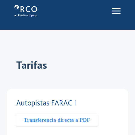
Tarifas - Red Vía Corta
Ugrás a fő tartalomhoz
Tarifas
Autopistas FARAC I
Transferencia directa a PDF