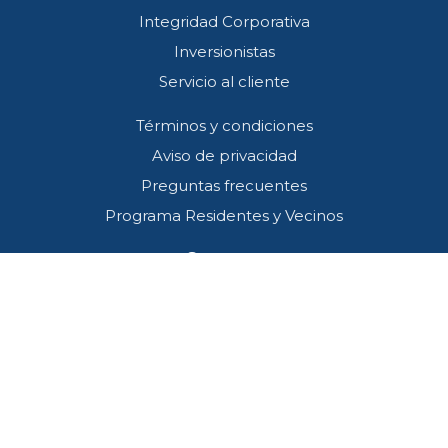
Integridad Corporativa
Inversionistas
Servicio al cliente
Términos y condiciones
Aviso de privacidad
Preguntas frecuentes
Programa Residentes y Vecinos
Contacto
Callcenter (33) 3001 4745
SOS*445
atencion@redviacorta.mx