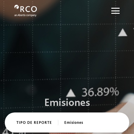
Debt capital markets - Red Vía Cort
Saut au contenu principal
Emisiones
TIPO DE REPORTE
Emisiones