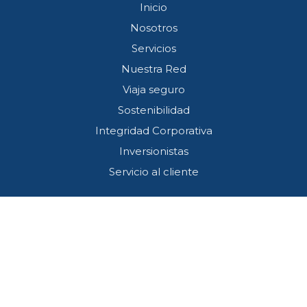
Inicio
Nosotros
Servicios
Nuestra Red
Viaja seguro
Sostenibilidad
Integridad Corporativa
Inversionistas
Servicio al cliente
Términos y condiciones
Aviso de privacidad
Preguntas frecuentes
Programa Residentes y Vecinos
Contacto