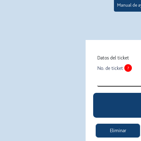
Manual de a
Solicitud Factura
Datos del ticket
No. de ticket
?
Eliminar