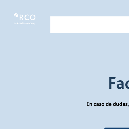
Factura - Red Vía Corta
Siirry pääsisältöön
Nosotros
Servicios
Nuestra
Fa
En caso de dudas