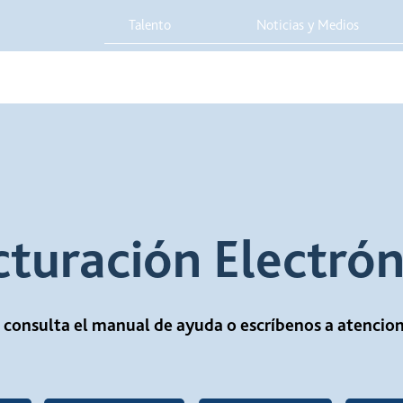
Talento
Noticias y Medios
 Red
Viaja Seguro
Sostenibilidad
Integridad Corporativa
cturación Electrón
, consulta el manual de ayuda o escríbenos a atenci