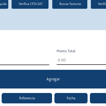
yuda
Verifica CFDi SAT
Buscar facturas
Verif
cion
Monto Total
Agregar
Referencia
Fecha