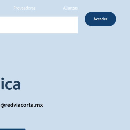
Proveedores
Alianzas
Acceder
Inversionistas
Servicio al cliente
ica
on@redviacorta.mx