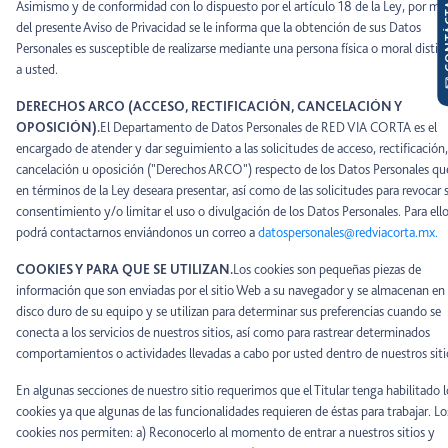
CON
Asimismo y de conformidad con lo dispuesto por el artículo 18 de la Ley, por me
del presente Aviso de Privacidad se le informa que la obtención de sus Datos
Personales es susceptible de realizarse mediante una persona física o moral distin
a usted.
DERECHOS ARCO (ACCESO, RECTIFICACIÓN, CANCELACIÓN Y
OPOSICIÓN).
El Departamento de Datos Personales de RED VIA CORTA es el
encargado de atender y dar seguimiento a las solicitudes de acceso, rectificación,
cancelación u oposición ("Derechos ARCO") respecto de los Datos Personales qu
en términos de la Ley deseara presentar, así como de las solicitudes para revocar 
consentimiento y/o limitar el uso o divulgación de los Datos Personales. Para ello
podrá contactarnos enviándonos un correo a
datospersonales@redviacorta.mx.
COOKIES Y PARA QUE SE UTILIZAN.
Los cookies son pequeñas piezas de
información que son enviadas por el sitio Web a su navegador y se almacenan en 
disco duro de su equipo y se utilizan para determinar sus preferencias cuando se
conecta a los servicios de nuestros sitios, así como para rastrear determinados
comportamientos o actividades llevadas a cabo por usted dentro de nuestros siti
En algunas secciones de nuestro sitio requerimos que el Titular tenga habilitado l
cookies ya que algunas de las funcionalidades requieren de éstas para trabajar. Lo
cookies nos permiten: a) Reconocerlo al momento de entrar a nuestros sitios y