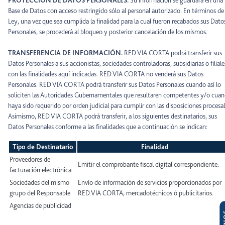
PROTECCIÓN DE DATOS PERSONALES.
Su información se guardará en una
Base de Datos con acceso restringido sólo al personal autorizado. En términos de 
Ley, una vez que sea cumplida la finalidad para la cual fueron recabados sus Dato
Personales, se procederá al bloqueo y posterior cancelación de los mismos.
TRANSFERENCIA DE INFORMACIÓN.
RED VIA CORTA podrá transferir sus
Datos Personales a sus accionistas, sociedades controladoras, subsidiarias o filiale
con las finalidades aquí indicadas. RED VIA CORTA no venderá sus Datos
Personales. RED VIA CORTA podrá transferir sus Datos Personales cuando así lo
soliciten las Autoridades Gubernamentales que resultaren competentes y/o cua
haya sido requerido por orden judicial para cumplir con las disposiciones procesal
Asimismo, RED VIA CORTA podrá transferir, a los siguientes destinatarios, sus
Datos Personales conforme a las finalidades que a continuación se indican:
Tipo de Destinatario
Finalidad
Proveedores de
Emitir el comprobante fiscal digital correspondiente.
facturación electrónica
Sociedades del mismo
Envío de información de servicios proporcionados por
grupo del Responsable
RED VIA CORTA, mercadotécnicos ó publicitarios.
Agencias de publicidad