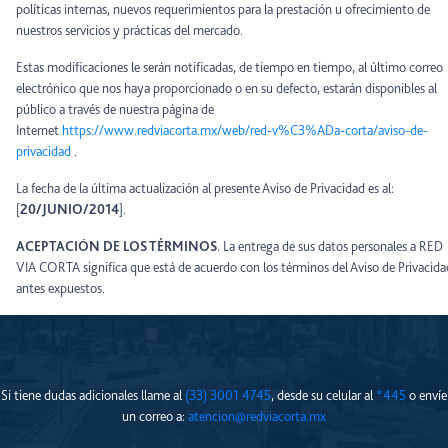
políticas internas, nuevos requerimientos para la prestación u ofrecimiento de
nuestros servicios y prácticas del mercado.
Estas modificaciones le serán notificadas, de tiempo en tiempo, al último correo
electrónico que nos haya proporcionado o en su defecto, estarán disponibles al
público a través de nuestra página de
Internet
https://www.redviacorta.mx/web/red-v%C3%ADa-corta/aviso-de-
privacidad
.
La fecha de la última actualización al presente Aviso de Privacidad es al:
[
20/JUNIO/2014
].
ACEPTACIÓN DE LOS TÉRMINOS
. La entrega de sus datos personales a RED
VIA CORTA significa que está de acuerdo con los términos del Aviso de Privacida
antes expuestos.
Si tiene dudas adicionales llame al
(33) 3001 4745
, desde su celular al
*445
o envíe
un correo a:
atencion@redviacorta.mx