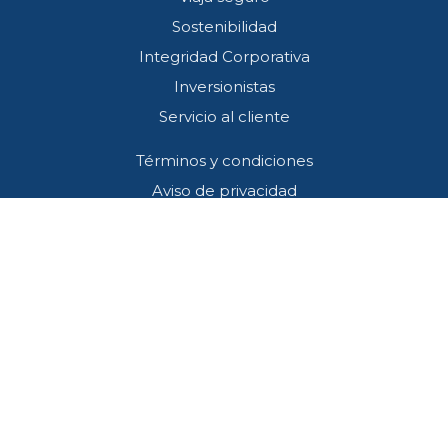
Sostenibilidad
Integridad Corporativa
Inversionistas
Servicio al cliente
Términos y condiciones
Aviso de privacidad
Preguntas frecuentes
Programa Residentes y Vecinos
Contacto
Callcenter (33) 3001 4745
SOS*445
atencion@redviacorta.mx